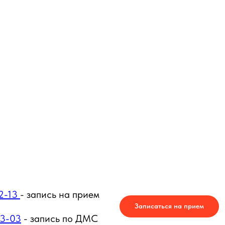
12-13
- запись на прием
Записаться на прием
03-03
- запись по ДМС