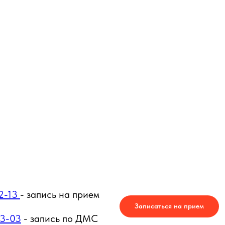
12-13
- запись на прием
Записаться на прием
03-03
- запись по ДМС