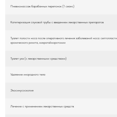
Пневмомассаж барабанных перепонок (1 сеанс)
Катетеризация слуховой трубы с введением лекарственных препаратов
Туалет полости носа после оперативного лечения заболеваний носа: септопласти
хронического ринита, микрогайморотомии
Туалет уха (с лекарственными средствами)
Удаление инородного тела
Эхосинусоскопия
Лечение с применением лекарственных средств