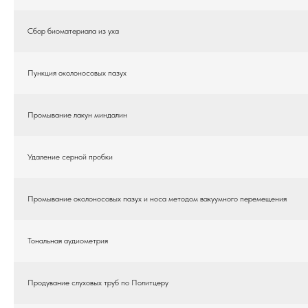
Сбор биоматериала из уха
Пункция околоносовых пазух
Промывание лакун миндалин
Удаление серной пробки
Промывание околоносовых пазух и носа методом вакуумного перемещения
Тональная аудиометрия
Продувание слуховых труб по Политцеру